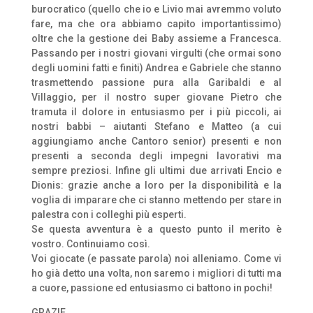
burocratico (quello che io e Livio mai avremmo voluto
fare, ma che ora abbiamo capito importantissimo)
oltre che la gestione dei Baby assieme a Francesca.
Passando per i nostri giovani virgulti (che ormai sono
degli uomini fatti e finiti) Andrea e Gabriele che stanno
trasmettendo passione pura alla Garibaldi e al
Villaggio, per il nostro super giovane Pietro che
tramuta il dolore in entusiasmo per i più piccoli, ai
nostri babbi – aiutanti Stefano e Matteo (a cui
aggiungiamo anche Cantoro senior) presenti e non
presenti a seconda degli impegni lavorativi ma
sempre preziosi. Infine gli ultimi due arrivati Encio e
Dionis: grazie anche a loro per la disponibilità e la
voglia di imparare che ci stanno mettendo per stare in
palestra con i colleghi più esperti.
Se questa avventura è a questo punto il merito è
vostro. Continuiamo così.
Voi giocate (e passate parola) noi alleniamo. Come vi
ho già detto una volta, non saremo i migliori di tutti ma
a cuore, passione ed entusiasmo ci battono in pochi!
GRAZIE