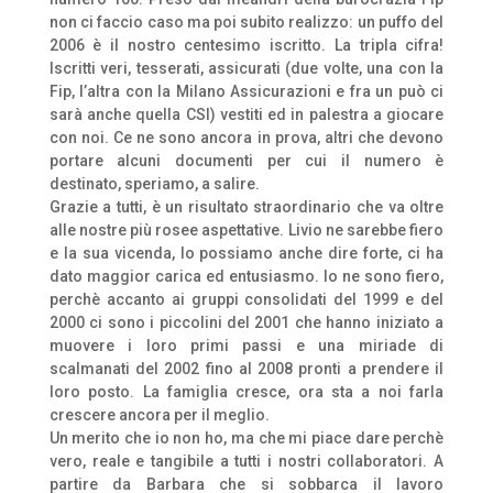
non ci faccio caso ma poi subito realizzo: un puffo del
2006 è il nostro centesimo iscritto. La tripla cifra!
Iscritti veri, tesserati, assicurati (due volte, una con la
Fip, l’altra con la Milano Assicurazioni e fra un può ci
sarà anche quella CSI) vestiti ed in palestra a giocare
con noi. Ce ne sono ancora in prova, altri che devono
portare alcuni documenti per cui il numero è
destinato, speriamo, a salire.
Grazie a tutti, è un risultato straordinario che va oltre
alle nostre più rosee aspettative. Livio ne sarebbe fiero
e la sua vicenda, lo possiamo anche dire forte, ci ha
dato maggior carica ed entusiasmo. Io ne sono fiero,
perchè accanto ai gruppi consolidati del 1999 e del
2000 ci sono i piccolini del 2001 che hanno iniziato a
muovere i loro primi passi e una miriade di
scalmanati del 2002 fino al 2008 pronti a prendere il
loro posto. La famiglia cresce, ora sta a noi farla
crescere ancora per il meglio.
Un merito che io non ho, ma che mi piace dare perchè
vero, reale e tangibile a tutti i nostri collaboratori. A
partire da Barbara che si sobbarca il lavoro