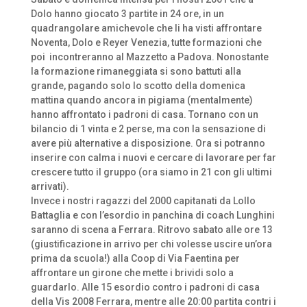
Dolo hanno giocato 3 partite in 24 ore, in un
quadrangolare amichevole che li ha visti affrontare
Noventa, Dolo e Reyer Venezia, tutte formazioni che
poi incontreranno al Mazzetto a Padova. Nonostante
la formazione rimaneggiata si sono battuti alla
grande, pagando solo lo scotto della domenica
mattina quando ancora in pigiama (mentalmente)
hanno affrontato i padroni di casa. Tornano con un
bilancio di 1 vinta e 2 perse, ma con la sensazione di
avere più alternative a disposizione. Ora si potranno
inserire con calma i nuovi e cercare di lavorare per far
crescere tutto il gruppo (ora siamo in 21 con gli ultimi
arrivati).
Invece i nostri ragazzi del 2000 capitanati da Lollo
Battaglia e con l’esordio in panchina di coach Lunghini
saranno di scena a Ferrara. Ritrovo sabato alle ore 13
(giustificazione in arrivo per chi volesse uscire un’ora
prima da scuola!) alla Coop di Via Faentina per
affrontare un girone che mette i brividi solo a
guardarlo. Alle 15 esordio contro i padroni di casa
della Vis 2008 Ferrara, mentre alle 20:00 partita contri i