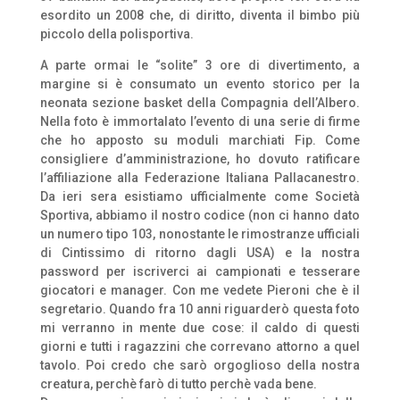
esordito un 2008 che, di diritto, diventa il bimbo più
piccolo della polisportiva.
A parte ormai le “solite” 3 ore di divertimento, a
margine si è consumato un evento storico per la
neonata sezione basket della Compagnia dell’Albero.
Nella foto è immortalato l’evento di una serie di firme
che ho apposto su moduli marchiati Fip. Come
consigliere d’amministrazione, ho dovuto ratificare
l’affiliazione alla Federazione Italiana Pallacanestro.
Da ieri sera esistiamo ufficialmente come Società
Sportiva, abbiamo il nostro codice (non ci hanno dato
un numero tipo 103, nonostante le rimostranze ufficiali
di Cintissimo di ritorno dagli USA) e la nostra
password per iscriverci ai campionati e tesserare
giocatori e manager. Con me vedete Pieroni che è il
segretario. Quando fra 10 anni riguarderò questa foto
mi verranno in mente due cose: il caldo di questi
giorni e tutti i ragazzini che correvano attorno a quel
tavolo. Poi credo che sarò orgoglioso della nostra
creatura, perchè farò di tutto perchè vada bene.