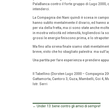
PalaBanca contro il forte gruppo di Lugo 2000, 
intenderci.
La Compagnia dei Nani quindi è scesa in campo c
hanno subìto mentalmente il divario, ed hanno aff
per via della fretta, ma ci sono state anche mol
in mostra velocità ed intensità, togliendosi la s
grossi le energie finiscono prima, e lo strapoter
Ma fino alla sirena finale siamo stati mentalmen
breve, visto che ho sbagliato palestra: ma sull’
Una partita per fare esperienza e prendere appun
Il Tabellino (Dorsten Lugo 2000 – Compagnia 20
Gattamorta, Cantoro 3, Guza, Mambelli, Goi 4, Mari
Istr. Serri
←
Under 13: bene contro gli amici di sempre!