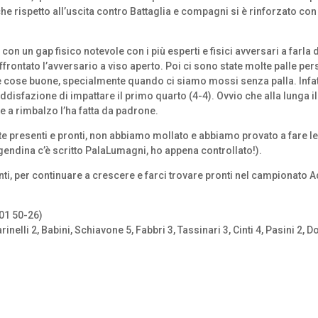
che rispetto all’uscita contro Battaglia e compagni si è rinforzato 
on un gap fisico notevole con i più esperti e fisici avversari a farl
rontato l’avversario a viso aperto. Poi ci sono state molte palle perse
te cose buone, specialmente quando ci siamo mossi senza palla. Infatt
oddisfazione di impattare il primo quarto (4-4). Ovvio che alla lunga i
e a rimbalzo l’ha fatta da padrone.
te presenti e pronti, non abbiamo mollato e abbiamo provato a fare le 
agendina c’è scritto PalaLumagni, ho appena controllato!).
ti, per continuare a crescere e farci trovare pronti nel campionato Aq
01 50-26)
nelli 2, Babini, Schiavone 5, Fabbri 3, Tassinari 3, Cinti 4, Pasini 2, D