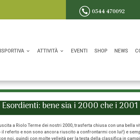
0544 470092

ISPORTIVA
ATTIVITÀ
EVENTI
SHOP
NEWS
C
Esordienti: bene sia i 2000 che i 2001
’uscita a Riolo Terme dei nostri 2000, trasferta chiusa con una bella 
 il referto e non sono ancora riuscito a confrontarmi con lui!) e sempr
 noi, quindi con molte velleità per la testa della classifica in campi