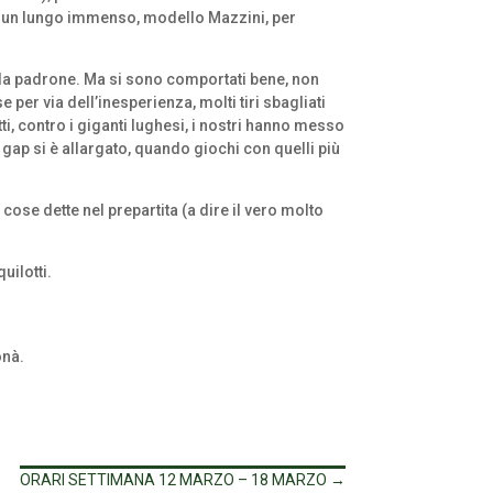
con un lungo immenso, modello Mazzini, per
a da padrone. Ma si sono comportati bene, non
 per via dell’inesperienza, molti tiri sbagliati
i, contro i giganti lughesi, i nostri hanno messo
l gap si è allargato, quando giochi con quelli più
cose dette nel prepartita (a dire il vero molto
uilotti.
onà.
ORARI SETTIMANA 12 MARZO – 18 MARZO
→