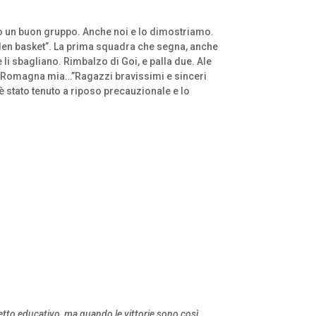
sono un buon gruppo. Anche noi e lo dimostriamo.
olden basket”. La prima squadra che segna, anche
 e li sbagliano. Rimbalzo di Goi, e palla due. Ale
 e… “Romagna mia…”Ragazzi bravissimi e sinceri
 stato tenuto a riposo precauzionale e lo
ogetto educativo, ma quando le vittorie sono così