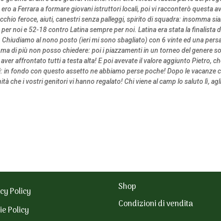
 ero a Ferrara a formare giovani istruttori locali, poi vi racconterò questa 
occhio feroce, aiuti, canestri senza palleggi, spirito di squadra: insomma 
 per noi e 52-18 contro Latina sempre per noi. Latina era stata la finalista
es. Chiudiamo al nono posto (ieri mi sono sbagliato) con 6 vinte ed una p
ma di più non posso chiedere: poi i piazzamenti in un torneo del genere so
d aver affrontato tutti a testa alta! E poi avevate il valore aggiunto Pietro,
rnei: in fondo con questo assetto ne abbiamo perse poche! Dopo le vacanze c
ità che i vostri genitori vi hanno regalato! Chi viene al camp lo saluto lì, a
Shop
cy Policy
Condizioni di vendita
ie Policy