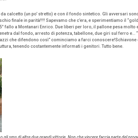
 da calcetto (un po’ stretto) e con il fondo sintetico. Gli avversari 
fischio finale in parità!!!! Sapevamo che c’era, e sperimentiamo il “g
l 5° fallo a Montanari Enrico. Due liberi per loro, il pallone pesa molto
 penetra dal fondo, arresto di potenza, tabellone, due giri sul ferro
ragazzi che difendono così” cominciamo a farci conoscere!Schiavone è
uttura, tenendo costantemente informati i genitori. Tutto bene.
no gli sms di altre due grandi vittorie. Non che vincere faccia parte del pr