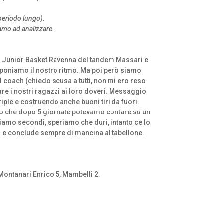
 periodo lungo).
amo ad analizzare.
lo Junior Basket Ravenna del tandem Massari e
imponiamo il nostro ritmo. Ma poi però siamo
 coach (chiedo scusa a tutti, non mi ero reso
are i nostri ragazzi ai loro doveri. Messaggio
iple e costruendo anche buoni tiri da fuori.
detto che dopo 5 giornate potevamo contare su un
siamo secondi, speriamo che duri, intanto ce lo
tra e conclude sempre di mancina al tabellone.
, Montanari Enrico 5, Mambelli 2.