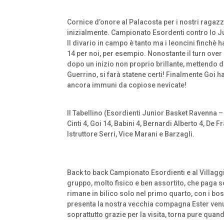
Cornice d’onore al Palacosta per i nostri ragaz
inizialmente. Campionato Esordenti contro lo J
Il divario in campo è tanto ma i leoncini finchè 
14 per noi, per esempio. Nonostante il turn over
dopo un inizio non proprio brillante, mettendo du
Guerrino, si farà statene certi! Finalmente Goi 
ancora immuni da copiose nevicate!
Il Tabellino (Esordienti Junior Basket Ravenna 
Cinti 4, Goi 14, Babini 4, Bernardi Alberto 4, De 
Istruttore Serri, Vice Marani e Barzagli.
Back to back Campionato Esordienti e al Villagg
gruppo, molto fisico e ben assortito, che paga s
rimane in bilico solo nel primo quarto, con i bos
presenta la nostra vecchia compagna Ester venut
soprattutto grazie per la visita, torna pure quan