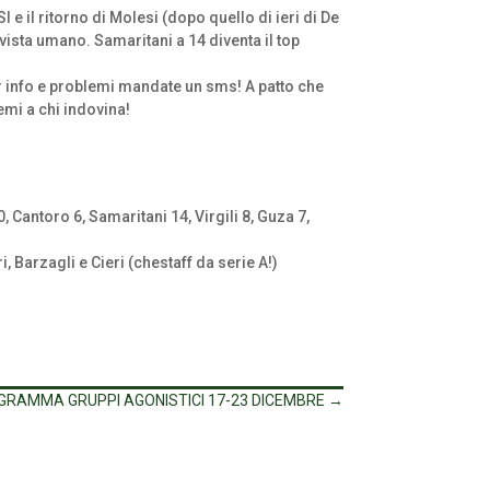
 e il ritorno di Molesi (dopo quello di ieri di De
ista umano. Samaritani a 14 diventa il top
er info e problemi mandate un sms! A patto che
emi a chi indovina!
, Cantoro 6, Samaritani 14, Virgili 8, Guza 7,
ri, Barzagli e Cieri (chestaff da serie A!)
RAMMA GRUPPI AGONISTICI 17-23 DICEMBRE
→