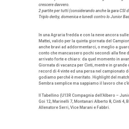
crescere davvero.
2 partite per tutti (considerando anche la gara CSI d
Triplo derby, domenica e lunedì contro lo Junior Ba
In una Agraria fredda e con la neve ancora sul
Mattei, valido per la quinta giornata del Campi
anche bravi ad addormentarci, o meglio a guarda
conto che mancassero pochi secondi alla fine del
arrivato forte e chiaro: da quel momento in avan
Giornata di vacanza per Cinti, mentre in grande 
record di 4 vinte ed una persa nel campionato d
godiamo perché è meritato. Highlight del match: 
Sembra semplice ma sappiamo il lavoro che c’è d
Il Tabellino (U13R Compagnia dell’Albero – Jun
Goi 12, Marinelli 7, Montanari Alberto 8, Cinti 4,
Allenatore Serri, Vice Marani e Fabbri.