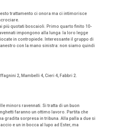
uesto trattamento ci onora ma ci intimorisce
ncrociare.
i più quotati boscaioli. Primo quarto finito 10-
s ravennati impongono alla lunga
la loro legge
giocate in contropiede. Interessante il gruppo di
o canestro con la mano sinistra: non siamo quindi
fagnini 2, Mambelli 4, Cieri 4, Fabbri 2.
e minors ravennati. Si tratta di un buon
nghetti faranno un ottimo lavoro. Partita che
 gradita sorpresa in tribuna. Alla palla a due si
ccio e un in bocca al lupo ad Ester, ma