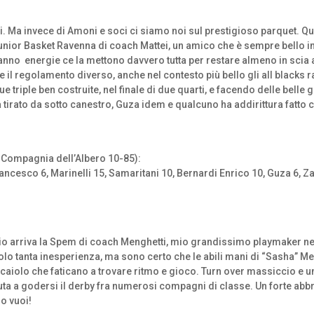
zi. Ma invece di Amoni e soci ci siamo noi sul prestigioso parquet. Q
unior Basket Ravenna di coach Mattei, un amico che è sempre bello i
hanno
energie ce la mettono davvero tutta per restare almeno in scia a
 e il regolamento diverso, anche nel contesto più bello gli all black
e triple ben costruite, nel finale di due quarti, e facendo delle belle 
ha tirato da sotto canestro, Guza idem e qualcuno ha addirittura fatt
– Compagnia dell’Albero 10-85):
Francesco 6, Marinelli 15, Samaritani 10, Bernardi Enrico 10, Guza 6, Zaf
io arriva la Spem di coach Menghetti, mio grandissimo playmaker nell
olo tanta inesperienza, ma sono certo che le abili mani di “Sasha” Me
caiolo che faticano a trovare ritmo e gioco. Turn over massiccio e una
a a godersi il derby fra numerosi compagni di classe. Un forte abbra
do vuoi!