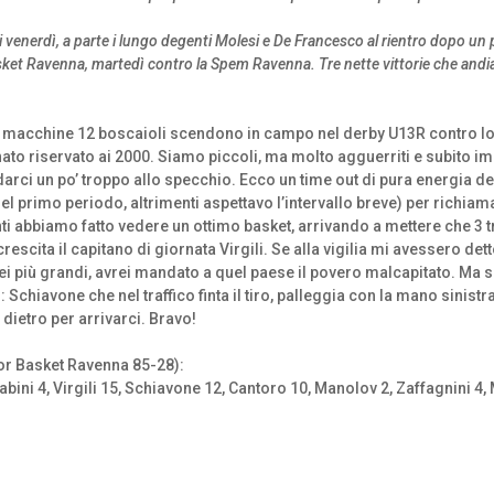
i venerdì, a parte i lungo degenti Molesi e De Francesco al rientro dopo un
sket Ravenna, martedì contro la Spem Ravenna. Tre nette vittorie che andi
le macchine 12 boscaioli scendono in campo nel derby U13R contro 
onato riservato ai 2000. Siamo piccoli, ma molto agguerriti e subito 
rci un po’ troppo allo specchio. Ecco un time out di pura energia del
 primo periodo, altrimenti aspettavo l’intervallo breve) per richiam
ti abbiamo fatto vedere un ottimo basket, arrivando a mettere che 3 tr
crescita il capitano di giornata Virgili. Se alla vigilia mi avessero 
ei più grandi, avrei mandato a quel paese il povero malcapitato. Ma 
Schiavone che nel traffico finta il tiro, palleggia con la mano sinis
ietro per arrivarci. Bravo!
ior Basket Ravenna 85-28):
 Babini 4, Virgili 15, Schiavone 12, Cantoro 10, Manolov 2, Zaffagnini 4