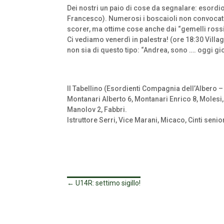
Dei nostri un paio di cose da segnalare: esordio a
Francesco). Numerosi i boscaioli non convocati 
scorer, ma ottime cose anche dai “gemelli rossi
Ci vediamo venerdì in palestra! (ore 18:30 Villa
non sia di questo tipo: “Andrea, sono …. oggi gi
Il Tabellino (Esordienti Compagnia dell’Albero
Montanari Alberto 6, Montanari Enrico 8, Molesi, 
Manolov 2, Fabbri.
Istruttore Serri, Vice Marani, Micaco, Cinti senior
←
U14R: settimo sigillo!