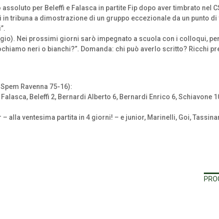
ssoluto per Beleffi e Falasca in partite Fip dopo aver timbrato nel CSI
in tribuna a dimostrazione di un gruppo eccezionale da un punto di v
”.
ggio). Nei prossimi giorni sarò impegnato a scuola con i colloqui, p
ochiamo neri o bianchi?”. Domanda: chi può averlo scritto? Ricchi pr
 – Spem Ravenna 75-16):
Falasca, Beleffi 2, Bernardi Alberto 6, Bernardi Enrico 6, Schiavone 10
 – alla ventesima partita in 4 giorni! – e junior, Marinelli, Goi, Tassina
PROG