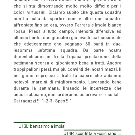
che si sta dimostrando molto molto difficile per i
colori virtussini. Diciamo subito che questa squadra
non ha nulla da spartire con le altre due squadre
affrontate fino ad ora, ovvero Ferrara e Imola bianco
rossa. Press a tutto campo, intensità difensiva ed
attacco fluido, due giocatori già avanti sia fisicamente
che atleticamente che segnano 60 punti in due,
insomma un’ottima squadra. Da parte nostra
dimentichiamo in fretta l’opaca prestazione della
settimana scorsa e giochiamo bene a tratti. Ancora
troppi palloni persi, ma più convinti dei nostri mezzi. Il
bel gioco espresso a tratti fa capire che abbiamo
notevoli margini di miglioramento. Lavorando bene
durante la settimana, limando le incertezze che
ancora abbiamo, non tarderanno ad arrivare i risultati.
Dai ragazzi !!! 1-2-3- Spes !!!”
←
U13L: benissimo a Imola!
U14R: sconfitta a Fusignano
→