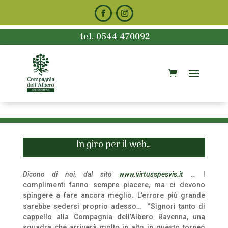
tel. 0544 470092
In giro per il web…
Dicono di noi, dal sito
www.virtusspesvis.it
… I
complimenti fanno sempre piacere, ma ci devono
spingere a fare ancora meglio. L’errore più grande
sarebbe sedersi proprio adesso…
“Signori tanto di
cappello alla Compagnia dell’Albero Ravenna, una
squadra che arriverà molto in alto in questo torneo