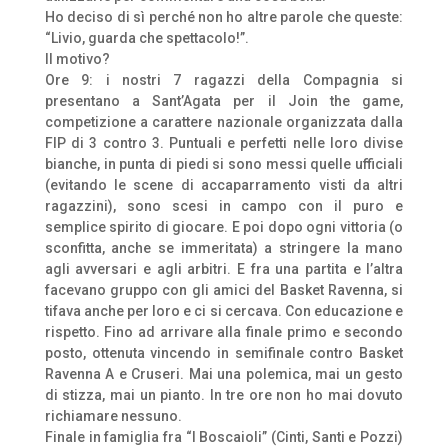
Ho deciso di sì perché non ho altre parole che queste:
“Livio, guarda che spettacolo!”.
Il motivo?
Ore 9: i nostri 7 ragazzi della Compagnia si
presentano a Sant’Agata per il Join the game,
competizione a carattere nazionale organizzata dalla
FIP di 3 contro 3. Puntuali e perfetti nelle loro divise
bianche, in punta di piedi si sono messi quelle ufficiali
(evitando le scene di accaparramento visti da altri
ragazzini), sono scesi in campo con il puro e
semplice spirito di giocare. E poi dopo ogni vittoria (o
sconfitta, anche se immeritata) a stringere la mano
agli avversari e agli arbitri. E fra una partita e l’altra
facevano gruppo con gli amici del Basket Ravenna, si
tifava anche per loro e ci si cercava. Con educazione e
rispetto. Fino ad arrivare alla finale primo e secondo
posto, ottenuta vincendo in semifinale contro Basket
Ravenna A e Cruseri. Mai una polemica, mai un gesto
di stizza, mai un pianto. In tre ore non ho mai dovuto
richiamare nessuno.
Finale in famiglia fra “I Boscaioli” (Cinti, Santi e Pozzi)