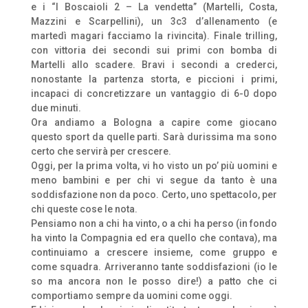
e i “I Boscaioli 2 – La vendetta” (Martelli, Costa,
Mazzini e Scarpellini), un 3c3 d’allenamento (e
martedì magari facciamo la rivincita). Finale trilling,
con vittoria dei secondi sui primi con bomba di
Martelli allo scadere. Bravi i secondi a crederci,
nonostante la partenza storta, e piccioni i primi,
incapaci di concretizzare un vantaggio di 6-0 dopo
due minuti.
Ora andiamo a Bologna a capire come giocano
questo sport da quelle parti. Sarà durissima ma sono
certo che servirà per crescere.
Oggi, per la prima volta, vi ho visto un po’ più uomini e
meno bambini e per chi vi segue da tanto è una
soddisfazione non da poco. Certo, uno spettacolo, per
chi queste cose le nota.
Pensiamo non a chi ha vinto, o a chi ha perso (in fondo
ha vinto la Compagnia ed era quello che contava), ma
continuiamo a crescere insieme, come gruppo e
come squadra. Arriveranno tante soddisfazioni (io le
so ma ancora non le posso dire!) a patto che ci
comportiamo sempre da uomini come oggi.