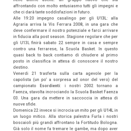
affrontando con molto entusiasmo tutti gli impegni e
che ci darà tante soddisfazioni in futuro.
Alle 19:20 impegno casalingo per gli
U13L
: alla
Agraria arriva la Vis Ferrara 2008, in una gara che
deve confermare il nostro potenziale e farci arrivare
in fiducia alla post season. Stagione regolare che per
gli U13L finirà sabato 22 sempre in casa e sempre
contro una ferrarese, la Scuola Basket. In questo
quasi back to back contiamo di chiudere al primo
posto in classifica in attesa di conoscere il nostro
destino.
Venerdi 21 trasferta sulla carta agevole per la
capolista (un po’ a sorpresa ad onor del vero) del
campionato
Esordienti
: i nostri 2002 tornano a
Faenza, stavolta incrociando la Scuola Basket Faenza
03. Una gara da mettere in saccoccia in attesa di
nuove sfide.
Domenica 22 invece si incrocia un mito per gli
U14L
in
un luogo mitico. Alla storica palestra Furla i nostri
boscaioli più grandi affrontano la Fortitudo Bologna.
Già solo il nome fa tremare le gambe, ma dopo aver