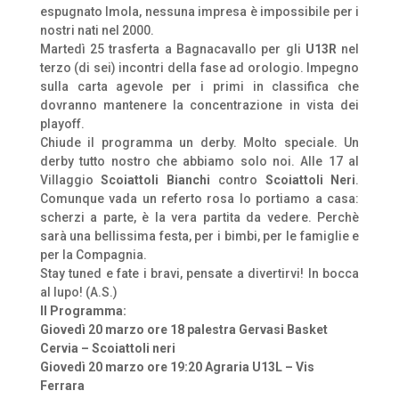
espugnato Imola, nessuna impresa è impossibile per i
nostri nati nel 2000.
Martedì 25 trasferta a Bagnacavallo per gli
U13R
nel
terzo (di sei) incontri della fase ad orologio. Impegno
sulla carta agevole per i primi in classifica che
dovranno mantenere la concentrazione in vista dei
playoff.
Chiude il programma un derby. Molto speciale. Un
derby tutto nostro che abbiamo solo noi. Alle 17 al
Villaggio
Scoiattoli Bianchi
contro
Scoiattoli Neri
.
Comunque vada un referto rosa lo portiamo a casa:
scherzi a parte, è la vera partita da vedere. Perchè
sarà una bellissima festa, per i bimbi, per le famiglie e
per la Compagnia.
Stay tuned e fate i bravi, pensate a divertirvi! In bocca
al lupo! (A.S.)
Il Programma:
Giovedì 20 marzo ore 18 palestra Gervasi Basket
Cervia – Scoiattoli neri
Giovedì 20 marzo ore 19:20 Agraria U13L – Vis
Ferrara