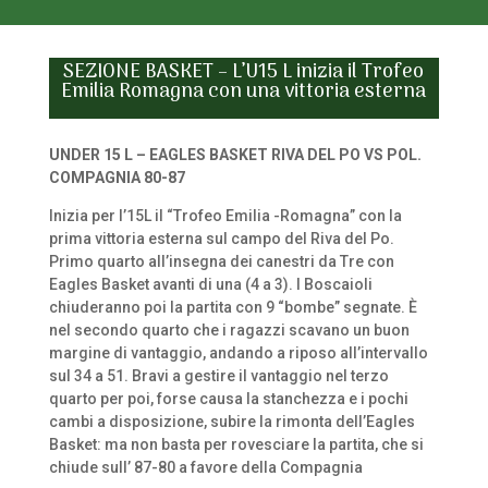
SEZIONE BASKET – L’U15 L inizia il Trofeo
Emilia Romagna con una vittoria esterna
UNDER 15 L – EAGLES BASKET RIVA DEL PO VS POL.
COMPAGNIA 80-87
Inizia per l’15L il “Trofeo Emilia -Romagna” con la
prima vittoria esterna sul campo del Riva del Po.
Primo quarto all’insegna dei canestri da Tre con
Eagles Basket avanti di una (4 a 3). I Boscaioli
chiuderanno poi la partita con 9 “bombe” segnate. È
nel secondo quarto che i ragazzi scavano un buon
margine di vantaggio, andando a riposo all’intervallo
sul 34 a 51. Bravi a gestire il vantaggio nel terzo
quarto per poi, forse causa la stanchezza e i pochi
cambi a disposizione, subire la rimonta dell’Eagles
Basket: ma non basta per rovesciare la partita, che si
chiude sull’ 87-80 a favore della Compagnia