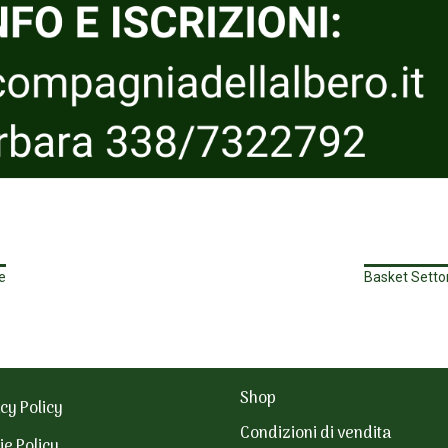
e
Basket Settore
Shop
cy Policy
Condizioni di vendita
ie Policy