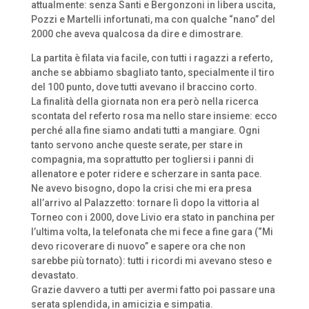
attualmente: senza Santi e Bergonzoni in libera uscita,
Pozzi e Martelli infortunati, ma con qualche “nano” del
2000 che aveva qualcosa da dire e dimostrare.
La partita è filata via facile, con tutti i ragazzi a referto,
anche se abbiamo sbagliato tanto, specialmente il tiro
del 100 punto, dove tutti avevano il braccino corto.
La finalità della giornata non era però nella ricerca
scontata del referto rosa ma nello stare insieme: ecco
perché alla fine siamo andati tutti a mangiare. Ogni
tanto servono anche queste serate, per stare in
compagnia, ma soprattutto per togliersi i panni di
allenatore e poter ridere e scherzare in santa pace.
Ne avevo bisogno, dopo la crisi che mi era presa
all’arrivo al Palazzetto: tornare lì dopo la vittoria al
Torneo con i 2000, dove Livio era stato in panchina per
l’ultima volta, la telefonata che mi fece a fine gara (“Mi
devo ricoverare di nuovo” e sapere ora che non
sarebbe più tornato): tutti i ricordi mi avevano steso e
devastato.
Grazie davvero a tutti per avermi fatto poi passare una
serata splendida, in amicizia e simpatia.