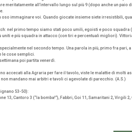
eritatamente all’intervallo lungo sul più 9 (dopo anche un paio di p
e.
on oso immaginare voi. Quando giocate insieme siete irresistibili, qua
 match: nel primo tempo siamo stati poco umili, egoisti e poco squadra 
ù uniti e più squadra in attacco (con tiri e percentuali migliori). Vittor
 specialmente nel secondo tempo. Una parola in più, primo fra pari, 
ne le cose semplici.
 settimana poi partita venerdì.
sono accecati alla Agraria per fare il tavolo, viste le malattie di molti
on mandano mai arbitri e tavoli ci agevolate di parecchio. (A.S.)
signano 53-50):
 13, Cantoro 3 (“la bomba!”), Fabbri, Goi 11, Samaritani 2, Virgili 2, C