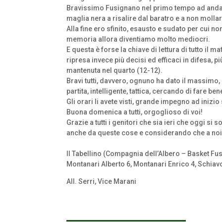
Bravissimo Fusignano nel primo tempo ad andare m
maglia nera a risalire dal baratro e a non mollar
Alla fine ero sfinito, esausto e sudato per cui n
memoria allora diventiamo molto mediocri.
E questa è forse la chiave di lettura di tutto il
ripresa invece più decisi ed efficaci in difesa, pi
mantenuta nel quarto (12-12).
Bravi tutti, davvero, ognuno ha dato il massimo,
partita, intelligente, tattica, cercando di fare be
Gli orari li avete visti, grande impegno ad inizio
Buona domenica a tutti, orgoglioso di voi!
Grazie a tutti i genitori che sia ieri che oggi si 
anche da queste cose e considerando che a noi n
Il Tabellino (Compagnia dell’Albero – Basket Fu
Montanari Alberto 6, Montanari Enrico 4, Schiavone
All. Serri, Vice Marani