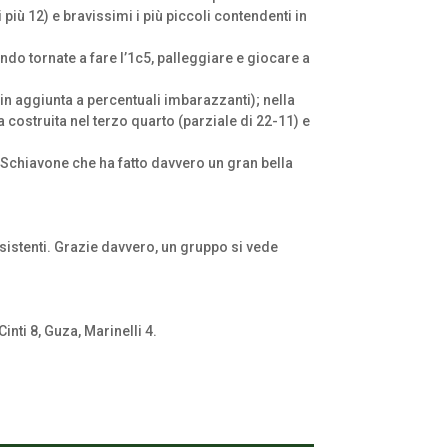
iù 12) e bravissimi i più piccoli contendenti in
ndo tornate a fare l’1c5, palleggiare e giocare a
(in aggiunta a percentuali imbarazzanti); nella
ia costruita nel terzo quarto (parziale di 22-11) e
a Schiavone che ha fatto davvero un gran bella
 assistenti. Grazie davvero, un gruppo si vede
inti 8, Guza, Marinelli 4.