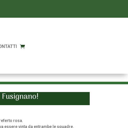
ONTATTI
o Fusignano!
referto rosa.
eva essere vinta da entrambe le squadre.