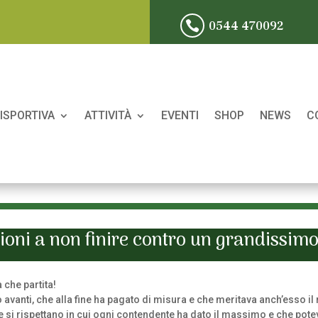
0544 470092

ISPORTIVA
ATTIVITÀ
EVENTI
SHOP
NEWS
C
oni a non finire contro un grandissim
 che partita!
vanti, che alla fine ha pagato di misura e che meritava anch’esso il 
 si rispettano in cui ogni contendente ha dato il massimo e che pot