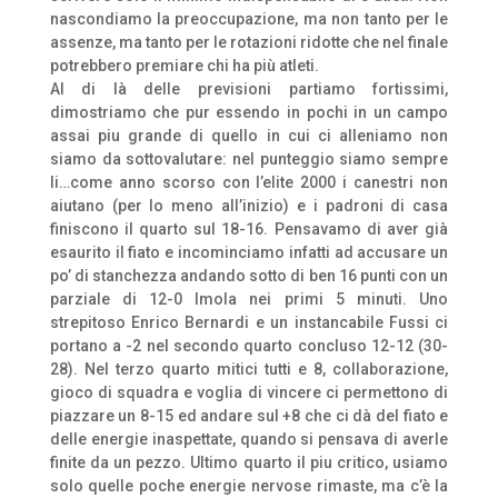
nascondiamo la preoccupazione, ma non tanto per le
assenze, ma tanto per le rotazioni ridotte che nel finale
potrebbero premiare chi ha più atleti.
Al di là delle previsioni partiamo fortissimi,
dimostriamo che pur essendo in pochi in un campo
assai piu grande di quello in cui ci alleniamo non
siamo da sottovalutare: nel punteggio siamo sempre
li…come anno scorso con l’elite 2000 i canestri non
aiutano (per lo meno all’inizio) e i padroni di casa
finiscono il quarto sul 18-16. Pensavamo di aver già
esaurito il fiato e incominciamo infatti ad accusare un
po’ di stanchezza andando sotto di ben 16 punti con un
parziale di 12-0 Imola nei primi 5 minuti. Uno
strepitoso Enrico Bernardi e un instancabile Fussi ci
portano a -2 nel secondo quarto concluso 12-12 (30-
28). Nel terzo quarto mitici tutti e 8, collaborazione,
gioco di squadra e voglia di vincere ci permettono di
piazzare un 8-15 ed andare sul +8 che ci dà del fiato e
delle energie inaspettate, quando si pensava di averle
finite da un pezzo. Ultimo quarto il piu critico, usiamo
solo quelle poche energie nervose rimaste, ma c’è la