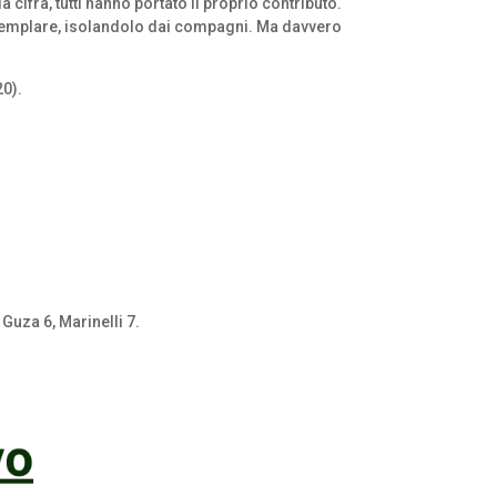
 cifra, tutti hanno portato il proprio contributo.
esemplare, isolandolo dai compagni. Ma davvero
20).
 Guza 6, Marinelli 7.