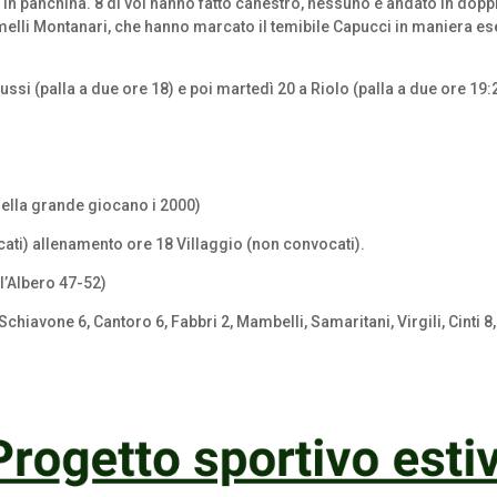
o in panchina. 8 di voi hanno fatto canestro, nessuno è andato in doppia
emelli Montanari, che hanno marcato il temibile Capucci in maniera 
i (palla a due ore 18) e poi martedì 20 a Riolo (palla a due ore 19:
uella grande giocano i 2000)
ati) allenamento ore 18 Villaggio (non convocati).
’Albero 47-52)
chiavone 6, Cantoro 6, Fabbri 2, Mambelli, Samaritani, Virgili, Cinti 8,