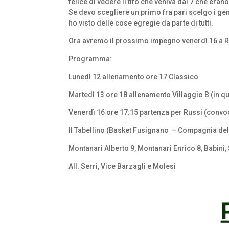
felice di vedere il tifo che veniva dai 7 che eran
Se devo scegliere un primo fra pari scelgo i g
ho visto delle cose egregie da parte di tutti.
Ora avremo il prossimo impegno venerdì 16 a Russ
Programma:
Lunedì 12 allenamento ore 17 Classico
Martedì 13 ore 18 allenamento Villaggio B (in q
Venerdì 16 ore 17:15 partenza per Russi (convoc
Il Tabellino (Basket Fusignano
– Compagnia dell
Montanari Alberto 9, Montanari Enrico 8, Babini, S
All. Serri, Vice Barzagli e Molesi