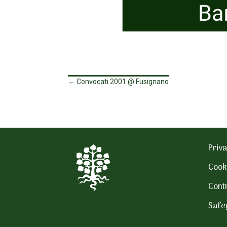
←
Convocati 2001 @ Fusignano
Priva
Cook
Contr
Safe