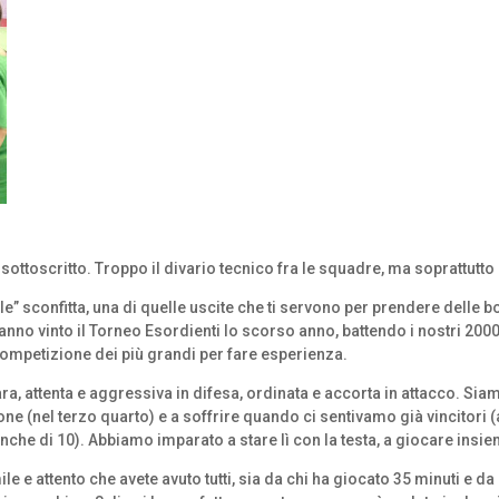
sottoscritto. Troppo il divario tecnico fra le squadre, ma soprattutto
” sconfitta, una di quelle uscite che ti servono per prendere delle bot
anno vinto il Torneo Esordienti lo scorso anno, battendo i nostri 20
competizione dei più grandi per fare esperienza.
ra, attenta e aggressiva in difesa, ordinata e accorta in attacco. Siam
e (nel terzo quarto) e a soffrire quando ci sentivamo già vincitori 
he di 10). Abbiamo imparato a stare lì con la testa, a giocare insiem
 e attento che avete avuto tutti, sia da chi ha giocato 35 minuti e da