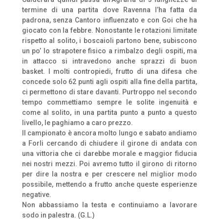
termine di una partita dove Ravenna l’ha fatta da
padrona, senza Cantoro influenzato e con Goi che ha
giocato con la febbre. Nonostante le rotazioni limitate
rispetto al solito, i boscaioli partono bene, subiscono
un po’ lo strapotere fisico a rimbalzo degli ospiti, ma
in attacco si intravedono anche sprazzi di buon
basket. I molti contropiedi, frutto di una difesa che
concede solo 62 punti agli ospiti alla fine della partita,
ci permettono di stare davanti. Purtroppo nel secondo
tempo commettiamo sempre le solite ingenuità e
come al solito, in una partita punto a punto a questo
livello, le paghiamo a caro prezzo.
Il campionato è ancora molto lungo e sabato andiamo
a Forli cercando di chiudere il girone di andata con
una vittoria che ci darebbe morale e maggior fiducia
nei nostri mezzi. Poi avremo tutto il girono di ritorno
per dire la nostra e per crescere nel miglior modo
possibile, mettendo a frutto anche queste esperienze
negative.
Non abbassiamo la testa e continuiamo a lavorare
sodo in palestra. (G.L.)