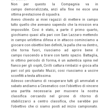
Non per questo la Compagnia va in
campo demoralizzata, anzi alla fine ne esce una
ottima prestazione di squadra.
Avevo chiesto ai miei ragazzi di mettere in campo
tutto quello che avevano sapendo che la mission era
impossible. Cosi è stato, a parte il primo quarto,
giochiamo quasi alla pari con San Lazzaro mettendo
in campo un’ottima difesa e in attacco cominciamo a
giocare con obiettivi ben definiti, la palla che va dentro,
che torna fuori, riusciamo ad aprire bene il
campo riuscendo a tirare con tanto spazio. Battaglia,
in ottimo periodo di forma, è un autentica spina nel
fianco per gli ospiti, Cirilli cattura rimbalzi e gioca alla
pari col più quotato Muzzi, cosi riusciamo a uscire
sconfitti a testa altissima.
Adesso cerchiamo di recuperare tutti gli ammalati e
sabato andiamo a Cesenatico con l’obiettivo di vincere
una partita necessaria per muovere la nostra
classifica cercando nel girone di ritorno di
stabilizzarci a centro classifica, che sarebbe poi
l’obiettivo che ci siamo posti ad inizio campionato.