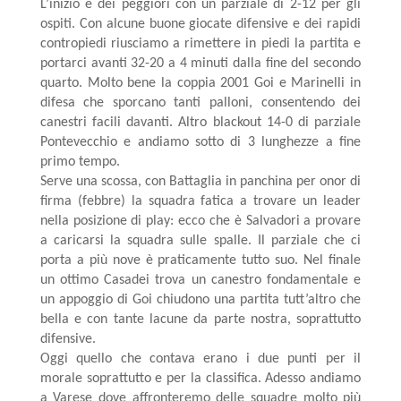
L’inizio è dei peggiori con un parziale di 2-12 per gli
ospiti. Con alcune buone giocate difensive e dei rapidi
contropiedi riusciamo a rimettere in piedi la partita e
portarci avanti 32-20 a 4 minuti dalla fine del secondo
quarto. Molto bene la coppia 2001 Goi e Marinelli in
difesa che sporcano tanti palloni, consentendo dei
canestri facili davanti. Altro blackout 14-0 di parziale
Pontevecchio e andiamo sotto di 3 lunghezze a fine
primo tempo.
Serve una scossa, con Battaglia in panchina per onor di
firma (febbre) la squadra fatica a trovare un leader
nella posizione di play: ecco che è Salvadori a provare
a caricarsi la squadra sulle spalle. Il parziale che ci
porta a più nove è praticamente tutto suo. Nel finale
un ottimo Casadei trova un canestro fondamentale e
un appoggio di Goi chiudono una partita tutt’altro che
bella e con tante lacune da parte nostra, soprattutto
difensive.
Oggi quello che contava erano i due punti per il
morale soprattutto e per la classifica. Adesso andiamo
a Varese dove affronteremo delle squadre molto più