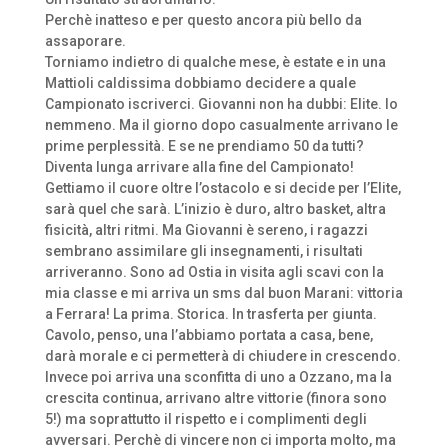
Perchè inatteso e per questo ancora più bello da
assaporare.
Torniamo indietro di qualche mese, è estate e in una
Mattioli caldissima dobbiamo decidere a quale
Campionato iscriverci. Giovanni non ha dubbi: Elite. Io
nemmeno. Ma il giorno dopo casualmente arrivano le
prime perplessità. E se ne prendiamo 50 da tutti?
Diventa lunga arrivare alla fine del Campionato!
Gettiamo il cuore oltre l’ostacolo e si decide per l’Elite,
sarà quel che sarà. L’inizio è duro, altro basket, altra
fisicità, altri ritmi. Ma Giovanni è sereno, i ragazzi
sembrano assimilare gli insegnamenti, i risultati
arriveranno. Sono ad Ostia in visita agli scavi con la
mia classe e mi arriva un sms dal buon Marani: vittoria
a Ferrara! La prima. Storica. In trasferta per giunta.
Cavolo, penso, una l’abbiamo portata a casa, bene,
darà morale e ci permetterà di chiudere in crescendo.
Invece poi arriva una sconfitta di uno a Ozzano, ma la
crescita continua, arrivano altre vittorie (finora sono
5!) ma soprattutto il rispetto e i complimenti degli
avversari. Perchè di vincere non ci importa molto, ma