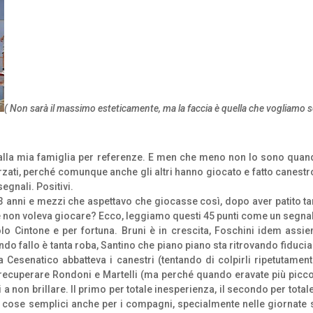
( Non sarà il massimo esteticamente, ma la faccia è quella che vogliamo s
alla mia famiglia per referenze. E men che meno non lo sono quand
orzati, perché comunque anche gli altri hanno giocato e fatto canestr
segnali. Positivi.
 anni e mezzi che aspettavo che giocasse così, dopo aver patito tanto
 non voleva giocare? Ecco, leggiamo questi 45 punti come un segna
lo Cintone e per fortuna. Bruni è in crescita, Foschini idem assi
do fallo è tanta roba, Santino che piano piano sta ritrovando fiducia
a Cesenatico abbatteva i canestri (tentando di colpirli ripetutamen
recuperare Rondoni e Martelli (ma perché quando eravate più piccol
 a non brillare. Il primo per totale inesperienza, il secondo per totale
re cose semplici anche per i compagni, specialmente nelle giornate s