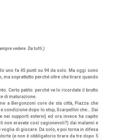
empre vedere. Da tutti.)
o uno fa 45 punti su 94 da solo. Ma oggi sono
o, ma soprattutto perché oltre che tirare quando
. Certo patito: perché ve lo ricordate il brutto
le di maturazione.
eme a Bergonzoni core de sta città, Piazza che
 e condizione dopo lo stop, Scarpellini che… Dai
te nei supporti esterni) ed ora invece ha capito
i non eravate così cagionevoli?) dai malanni e
 voglia di giocare. Da solo, e poi torna in difesa
torte (e non è obbligatorio tirare da tre dopo 5