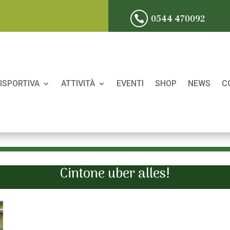
0544 470092

ISPORTIVA
ATTIVITÀ
EVENTI
SHOP
NEWS
C
Cintone uber alles!