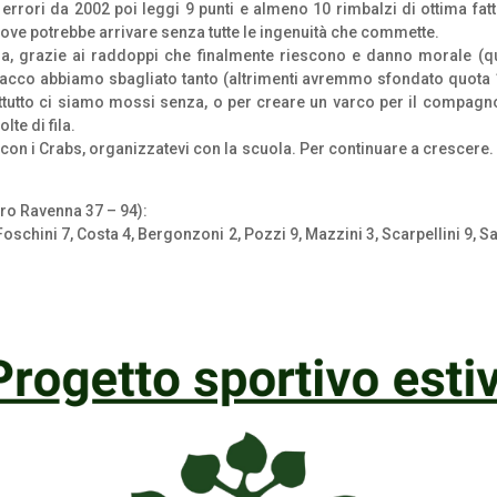
i errori da 2002 poi leggi 9 punti e almeno 10 rimbalzi di ottima f
ove potrebbe arrivare senza tutte le ingenuità che commette.
cesa, grazie ai raddoppi che finalmente riescono e danno morale (
tacco abbiamo sbagliato tanto (altrimenti avremmo sfondato quota 10
prattutto ci siamo mossi senza, o per creare un varco per il compagn
te di fila.
on i Crabs, organizzatevi con la scuola. Per continuare a crescere.
ero Ravenna 37 – 94):
, Foschini 7, Costa 4, Bergonzoni 2, Pozzi 9, Mazzini 3, Scarpellini 9, 