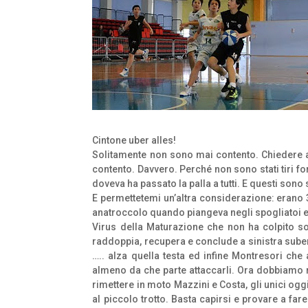
Cintone uber alles!
Solitamente non sono mai contento. Chiedere 
contento. Davvero. Perché non sono stati tiri f
doveva ha passato la palla a tutti. E questi sono 
E permettetemi un’altra considerazione: erano 3
anatroccolo quando piangeva negli spogliatoi e
Virus della Maturazione che non ha colpito so
raddoppia, recupera e conclude a sinistra suben
….. alza quella testa ed infine Montresori che 
almeno da che parte attaccarli. Ora dobbiamo 
rimettere in moto Mazzini e Costa, gli unici oggi
al piccolo trotto. Basta capirsi e provare a fa