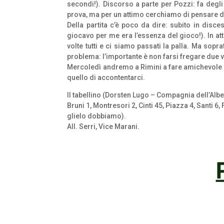
secondi!). Discorso a parte per Pozzi: fa degl
prova, ma per un attimo cerchiamo di pensare d
Della partita c’è poco da dire: subito in dis
giocavo per me era l’essenza del gioco!). In at
volte tutti e ci siamo passati la palla. Ma so
problema: l’importante è non farsi fregare due vol
Mercoledì andremo a Rimini a fare amichevole c
quello di accontentarci.
Il tabellino (Dorsten Lugo – Compagnia dell’Alb
Bruni 1, Montresori 2, Cinti 45, Piazza 4, Santi 6
glielo dobbiamo).
All. Serri, Vice Marani.