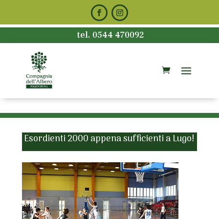
tel. 0544 470092
Esordienti 2000 appena sufficienti a Lugo!