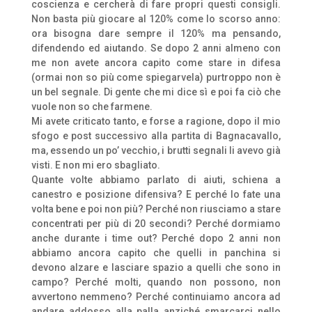
coscienza e cercherà di fare propri questi consigli.
Non basta più giocare al 120% come lo scorso anno:
ora bisogna dare sempre il 120% ma pensando,
difendendo ed aiutando. Se dopo 2 anni almeno con
me non avete ancora capito come stare in difesa
(ormai non so più come spiegarvela) purtroppo non è
un bel segnale. Di gente che mi dice sì e poi fa ciò che
vuole non so che farmene.
Mi avete criticato tanto, e forse a ragione, dopo il mio
sfogo e post successivo alla partita di Bagnacavallo,
ma, essendo un po’ vecchio, i brutti segnali li avevo già
visti. E non mi ero sbagliato.
Quante volte abbiamo parlato di aiuti, schiena a
canestro e posizione difensiva? E perché lo fate una
volta bene e poi non più? Perché non riusciamo a stare
concentrati per più di 20 secondi? Perché dormiamo
anche durante i time out? Perché dopo 2 anni non
abbiamo ancora capito che quelli in panchina si
devono alzare e lasciare spazio a quelli che sono in
campo? Perché molti, quando non possono, non
avvertono nemmeno? Perché continuiamo ancora ad
andare addosso alla palla anziché smarcarci nello