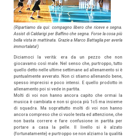
(Ripartiamo da qui: compagno libero che riceve e segna.
Assist di Caldarigi per Baffino che segna. Forse la cosa più
bella vista in mattinata. Grazie a Marco Battaglia per averla
immortalata!)
Diciamoci la verità: era da un pezzo che non
giocavamo così male. Nel senso che, purtroppo, tutto
quello detto nelle ultime settimane ad allenamento si è
puntualmente avverato. Non ci stiamo allenando bene,
spesso imprecisi e poco intensi. E quello prodotto in
allenamento poi si vede in partita.
Molti di voi non hanno ancora capito che ormai la
musica è cambiata e non si gioca più 1c5 ma insieme
di squadra. Ma soprattutto molti di voi non hanno
ancora compreso che ci vuole testa ed attenzione, che
non basta correre e fare confusione in partita per
portare a casa la pelle. Il livello si è alzato
(fortunatamente) e purtroppo se non alziamo la qualità