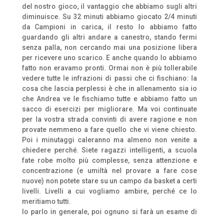
del nostro gioco, il vantaggio che abbiamo sugli altri
diminuisce. Su 32 minuti abbiamo giocato 2/4 minuti
da Campioni in carica, il resto lo abbiamo fatto
guardando gli altri andare a canestro, stando fermi
senza palla, non cercando mai una posizione libera
per ricevere uno scarico. E anche quando lo abbiamo
fatto non eravamo pronti. Ormai non è più tollerabile
vedere tutte le infrazioni di passi che ci fischiano: la
cosa che lascia perplessi è che in allenamento sia io
che Andrea ve le fischiamo tutte e abbiamo fatto un
sacco di esercizi per migliorare. Ma voi continuate
per la vostra strada convinti di avere ragione e non
provate nemmeno a fare quello che vi viene chiesto.
Poi i minutaggi caleranno ma almeno non venite a
chiedere perché. Siete ragazzi intelligenti, a scuola
fate robe molto più complesse, senza attenzione e
concentrazione (e umiltà nel provare a fare cose
nuove) non potete stare su un campo da basket a certi
livelli. Livelli a cui vogliamo ambire, perché ce lo
meritiamo tutti.
Io parlo in generale, poi ognuno si farà un esame di