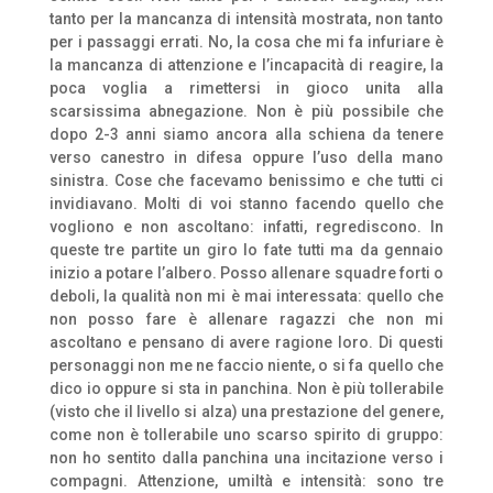
tanto per la mancanza di intensità mostrata, non tanto
per i passaggi errati. No, la cosa che mi fa infuriare è
la mancanza di attenzione e l’incapacità di reagire, la
poca voglia a rimettersi in gioco unita alla
scarsissima abnegazione. Non è più possibile che
dopo 2-3 anni siamo ancora alla schiena da tenere
verso canestro in difesa oppure l’uso della mano
sinistra. Cose che facevamo benissimo e che tutti ci
invidiavano. Molti di voi stanno facendo quello che
vogliono e non ascoltano: infatti, regrediscono. In
queste tre partite un giro lo fate tutti ma da gennaio
inizio a potare l’albero. Posso allenare squadre forti o
deboli, la qualità non mi è mai interessata: quello che
non posso fare è allenare ragazzi che non mi
ascoltano e pensano di avere ragione loro. Di questi
personaggi non me ne faccio niente, o si fa quello che
dico io oppure si sta in panchina. Non è più tollerabile
(visto che il livello si alza) una prestazione del genere,
come non è tollerabile uno scarso spirito di gruppo:
non ho sentito dalla panchina una incitazione verso i
compagni. Attenzione, umiltà e intensità: sono tre