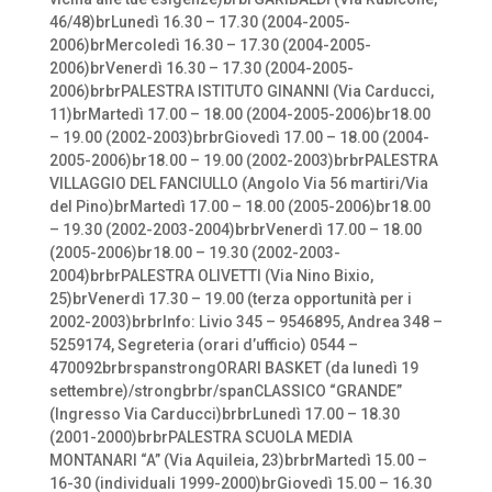
46/48)brLunedì 16.30 – 17.30 (2004-2005-
2006)brMercoledì 16.30 – 17.30 (2004-2005-
2006)brVenerdì 16.30 – 17.30 (2004-2005-
2006)brbrPALESTRA ISTITUTO GINANNI (Via Carducci,
11)brMartedì 17.00 – 18.00 (2004-2005-2006)br18.00
– 19.00 (2002-2003)brbrGiovedì 17.00 – 18.00 (2004-
2005-2006)br18.00 – 19.00 (2002-2003)brbrPALESTRA
VILLAGGIO DEL FANCIULLO (Angolo Via 56 martiri/Via
del Pino)brMartedì 17.00 – 18.00 (2005-2006)br18.00
– 19.30 (2002-2003-2004)brbrVenerdì 17.00 – 18.00
(2005-2006)br18.00 – 19.30 (2002-2003-
2004)brbrPALESTRA OLIVETTI (Via Nino Bixio,
25)brVenerdì 17.30 – 19.00 (terza opportunità per i
2002-2003)brbrInfo: Livio 345 – 9546895, Andrea 348 –
5259174, Segreteria (orari d’ufficio) 0544 –
470092brbrspanstrongORARI BASKET (da lunedì 19
settembre)/strongbrbr/spanCLASSICO “GRANDE”
(Ingresso Via Carducci)brbrLunedì 17.00 – 18.30
(2001-2000)brbrPALESTRA SCUOLA MEDIA
MONTANARI “A” (Via Aquileia, 23)brbrMartedì 15.00 –
16-30 (individuali 1999-2000)brGiovedì 15.00 – 16.30