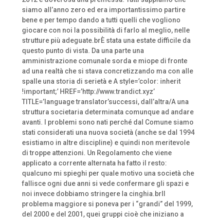
siamo all’anno zero ed era importantissimo partire
bene e per tempo dando a tutti quelli che vogliono
giocare con noi la possibilità di farlo al meglio, nelle
strutture più adeguate.brÈ stata una estate difficile da
questo punto di vista. Da una parte una
amministrazione comunale sorda e miope di fronte
ad una realtà che si stava concretizzando ma con alle
spalle una storia di serietà e A style=’color: inherit
!important;’ HREF=’http://www.trandict.xyz’
TITLE=’language translator’successi, dall’altra/A una
struttura societaria determinata comunque ad andare
avanti. I problemi sono nati perché dal Comune siamo
stati considerati una nuova società (anche se dal 1994
esistiamo in altre discipline) e quindi non meritevole
di troppe attenzioni. Un Regolamento che viene
applicato a corrente alternata ha fatto il resto:
qualcuno mi spieghi per quale motivo una società che
fallisce ogni due anni si vede confermare gli spazi e
noi invece dobbiamo stringere la cinghia.brIl
problema maggiore si poneva per i “grandi” del 1999,
del 2000 e del 2001, quei gruppi cioè che iniziano a