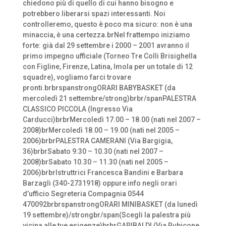
chiedono più di quello di cui hanno bisogno e
potrebbero liberarsi spazi interessanti. Noi
controlleremo, questo è poco ma sicuro: non è una
minaccia, è una certezza.brNel frattempo iniziamo
forte: già dal 29 settembre i 2000 – 2001 avranno il
primo impegno ufficiale (Torneo Tre Colli Brisighella
con Figline, Firenze, Latina, Imola per un totale di 12
squadre), vogliamo farci trovare
pronti.brbrspanstrongORARI BABYBASKET (da
mercoledì 21 settembre/strong)brbr/spanPALESTRA
CLASSICO PICCOLA (Ingresso Via
Carducci)brbrMercoledì 17.00 – 18.00 (nati nel 2007 –
2008)brMercoledì 18.00 – 19.00 (nati nel 2005 –
2006)brbrPALESTRA CAMERANI (Via Bargigia,
36)brbrSabato 9:30 – 10.30 (nati nel 2007 –
2008)brSabato 10.30 – 11.30 (nati nel 2005 –
2006)brbrIstruttrici Francesca Bandini e Barbara
Barzagli (340-2731918) oppure info negli orari
d’ufficio Segreteria Compagnia 0544
470092brbrspanstrongORARI MINIBASKET (da lunedì
19 settembre)/strongbr/span(Scegli la palestra più
vicina alle tue esigenze)brbrGARIBALDI (Via Rubicone,