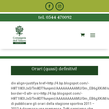
tel. 0544 470092
Orari (quasi) definitivi!
div align=justifya href=http://4.bp.blogspot.com/-
H8T1l83lJx0/Tm8DT9unpmI/AAAAAAAAAMU/0m_EB6gXKiM/s
border=0 alt= src=http://4.bp.blogspot.com/-
H8T1l83lJx0/Tm8DT9unpmI/AAAAAAAAAMU/0m_EB6gXKiM/s3
di pubblicare gli orari della stagione sportiva 2011 –
2012 è doverosa una premessa. Tutti sappiamo che