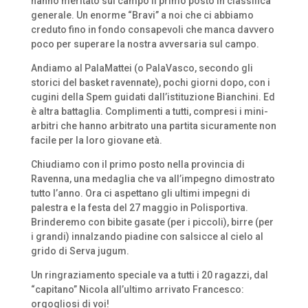
hanno meritato sul campo il primo posto in classifica
generale. Un enorme “Bravi” a noi che ci abbiamo
creduto fino in fondo consapevoli che manca davvero
poco per superare la nostra avversaria sul campo.
Andiamo al PalaMattei (o PalaVasco, secondo gli
storici del basket ravennate), pochi giorni dopo, con i
cugini della Spem guidati dall’istituzione Bianchini. Ed
è altra battaglia. Complimenti a tutti, compresi i mini-
arbitri che hanno arbitrato una partita sicuramente non
facile per la loro giovane età.
Chiudiamo con il primo posto nella provincia di
Ravenna, una medaglia che va all’impegno dimostrato
tutto l’anno. Ora ci aspettano gli ultimi impegni di
palestra e la festa del 27 maggio in Polisportiva.
Brinderemo con bibite gasate (per i piccoli), birre (per
i grandi) innalzando piadine con salsicce al cielo al
grido di Serva jugum.
Un ringraziamento speciale va a tutti i 20 ragazzi, dal
“capitano” Nicola all’ultimo arrivato Francesco:
orgogliosi di voi!