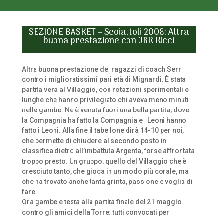
SEZIONE BASKET – Scoiattoli 2008: Altra
buona prestazione con JBR Ricci
Altra buona prestazione dei ragazzi di coach Serri
contro i miglioratissimi pari età di Mignardi. È stata
partita vera al Villaggio, con rotazioni sperimentali e
lunghe che hanno privilegiato chi aveva meno minuti
nelle gambe. Ne è venuta fuori una bella partita, dove
la Compagnia ha fatto la Compagnia e i Leoni hanno
fatto i Leoni. Alla fine il tabellone dirà 14-10 per noi,
che permette di chiudere al secondo posto in
classifica dietro all’imbattuta Argenta, forse affrontata
troppo presto. Un gruppo, quello del Villaggio che è
cresciuto tanto, che gioca in un modo più corale, ma
che ha trovato anche tanta grinta, passione e voglia di
fare.
Ora gambe e testa alla partita finale del 21 maggio
contro gli amici della Torre: tutti convocati per