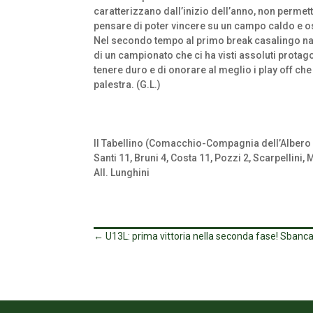
caratterizzano dall’inizio dell’anno, non permett
pensare di poter vincere su un campo caldo e o
Nel secondo tempo al primo break casalingo nauf
di un campionato che ci ha visti assoluti protag
tenere duro e di onorare al meglio i play off c
palestra. (G.L.)
Il Tabellino (Comacchio-Compagnia dell’Albero 
Santi 11, Bruni 4, Costa 11, Pozzi 2, Scarpellini, 
All. Lunghini
←
U13L: prima vittoria nella seconda fase! Sban