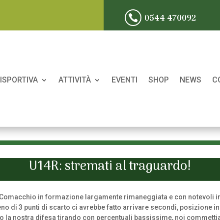
0544 470092

ISPORTIVA
ATTIVITÀ
EVENTI
SHOP
NEWS
C
U14R: stremati al traguardo!
i Comacchio in formazione largamente rimaneggiata e con notevoli in
 di 3 punti di scarto ci avrebbe fatto arrivare secondi, posizione in c
la nostra difesa tirando con percentuali bassissime, noi commettia