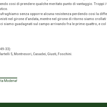
endo cosi di prendere qualche meritato punto di vantaggio. Troppi i tir
stico.
raghiamo senza opporre alcuna resistenza perdendo cosi la differenz
onisti nel girone d’andata, mentre nel girone di ritorno siamo crolla
he ci siamo guadagnati sul campo arrivando fra le prime quattro, e c
49-33):
Martelli 5, Montresori, Casadei, Giusti, Foschini.
cata Modena!