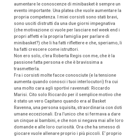
aumentare le conoscenze di minibasket è sempre un
evento importante. Una platea che vuole aumentare la
propria competenza. I miei corsisti sono stati bravi,
sono usciti distrutti da una due giorni impegnativa
(che motivazione ci vuole per lasciare nel week end i
propri affetti e la propria famiglia per parlare di
minibasket?) che li ha fatti riflettere e che, speriamo, li
ha fatti crescere come istruttori.
Non ero solo, c’era Roberta Regis con me, che è la
passione fatta persona e che è bravissima a
trasmetterla.
Fra i corsisti molte facce conosciute (e la tensione
aumenta quando conosci i tuoi interlocutori) fra cui
una molto cara agli sportivi ravennati: Riccardo
Marisi. Cito solo Riccardo per il semplice motivo che
è stato un vero Capitano quando era al Basket
Ravenna, una persona squisita, straordinaria con doti
umane eccezionali. Era l’unico che si fermava a dare
un cinque ai bambini, e che non si negava mai alle loro
domande e alle loro curiosità. Ora che ha smesso di
giocare vuole allenare proprio i più piccoli. E’ proprio