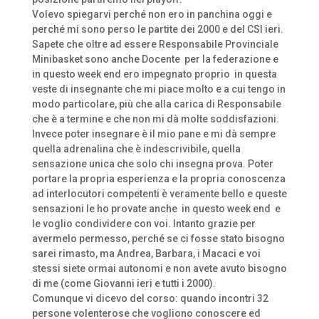
Volevo spiegarvi perché non ero in panchina oggi e
perché mi sono perso le partite dei 2000 e del CSI ieri.
Sapete che oltre ad essere Responsabile Provinciale
Minibasket sono anche Docente per la federazione e
in questo week end ero impegnato proprio in questa
veste di insegnante che mi piace molto e a cui tengo in
modo particolare, più che alla carica di Responsabile
che è a termine e che non mi dà molte soddisfazioni.
Invece poter insegnare è il mio pane e mi dà sempre
quella adrenalina che è indescrivibile, quella
sensazione unica che solo chi insegna prova. Poter
portare la propria esperienza e la propria conoscenza
ad interlocutori competenti è veramente bello e queste
sensazioni le ho provate anche in questo week end e
le voglio condividere con voi. Intanto grazie per
avermelo permesso, perché se ci fosse stato bisogno
sarei rimasto, ma Andrea, Barbara, i Macaci e voi
stessi siete ormai autonomi e non avete avuto bisogno
di me (come Giovanni ieri e tutti i 2000).
Comunque vi dicevo del corso: quando incontri 32
persone volenterose che vogliono conoscere ed